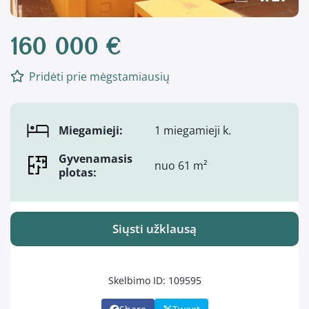
160 000 €
Pridėti prie mėgstamiausių
Miegamieji:
1 miegamieji k.
Gyvenamasis
nuo 61 m²
plotas:
Siųsti užklausą
Skelbimo ID: 109595