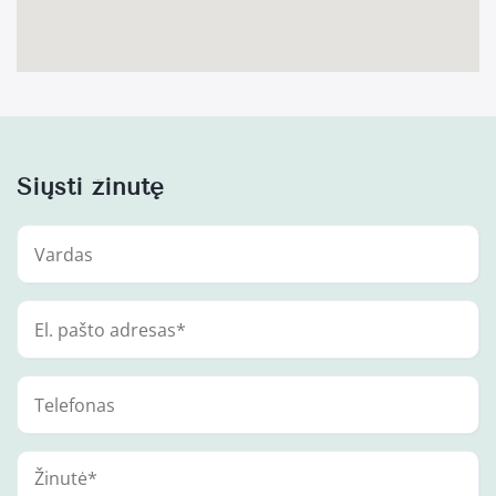
Siųsti žinutę