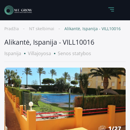
Pradžia
NT skelbimai
Alikantė, Ispanija - VILL10016
Alikantė, Ispanija - VILL10016
Ispanija
Villajoyosa
Senos statybos
1
/
27