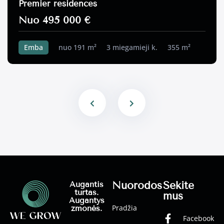
Premier residences
Nuo 495 000 €
Emba
nuo 191 m²
3 miegamieji k.
355 m²
Nuorodos
Sekite
Augantis
turtas.
mus
Augantys
Pradžia
žmonės.
Facebook