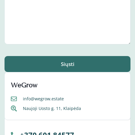
Siųsti
WeGrow
info@wegrow.estate
Naujoji Uosto g. 11, Klaipėda
+370 601 84577