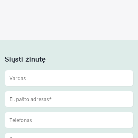
Siųsti žinutę