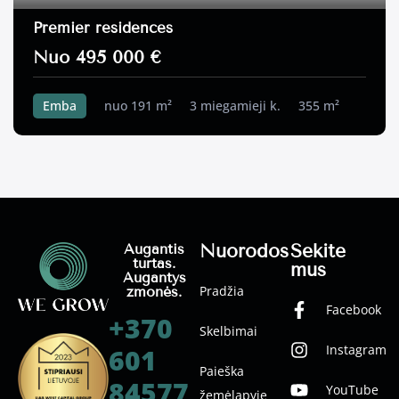
Premier residences
Nuo 495 000 €
Emba
nuo 191 m²
3 miegamieji k.
355 m²
Nuorodos
Sekite
Augantis
turtas.
mus
Augantys
Pradžia
žmonės.
Facebook
+370
Skelbimai
Instagram
601
Paieška
84577
YouTube
žemėlapyje