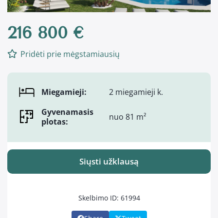
216 800 €
Pridėti prie mėgstamiausių
Miegamieji:
2 miegamieji k.
Gyvenamasis
nuo 81 m²
plotas:
Siųsti užklausą
Skelbimo ID: 61994