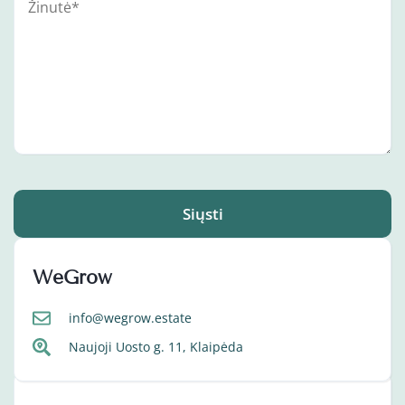
Siųsti
WeGrow
info@wegrow.estate
Naujoji Uosto g. 11, Klaipėda