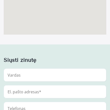
Siųsti žinutę