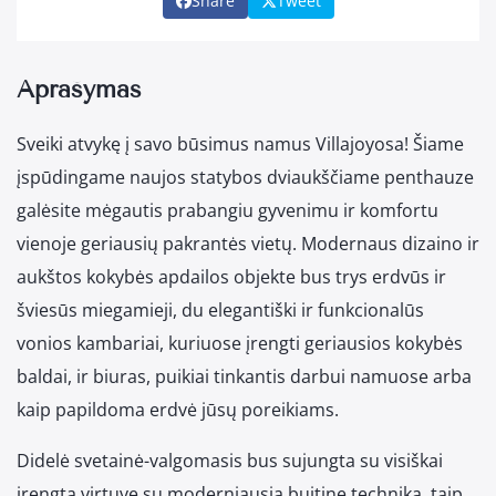
Share
Tweet
Aprašymas
Sveiki atvykę į savo būsimus namus Villajoyosa! Šiame
įspūdingame naujos statybos dviaukščiame penthauze
galėsite mėgautis prabangiu gyvenimu ir komfortu
vienoje geriausių pakrantės vietų. Modernaus dizaino ir
aukštos kokybės apdailos objekte bus trys erdvūs ir
šviesūs miegamieji, du elegantiški ir funkcionalūs
vonios kambariai, kuriuose įrengti geriausios kokybės
baldai, ir biuras, puikiai tinkantis darbui namuose arba
kaip papildoma erdvė jūsų poreikiams.
Didelė svetainė-valgomasis bus sujungta su visiškai
įrengta virtuve su moderniausia buitine technika, taip