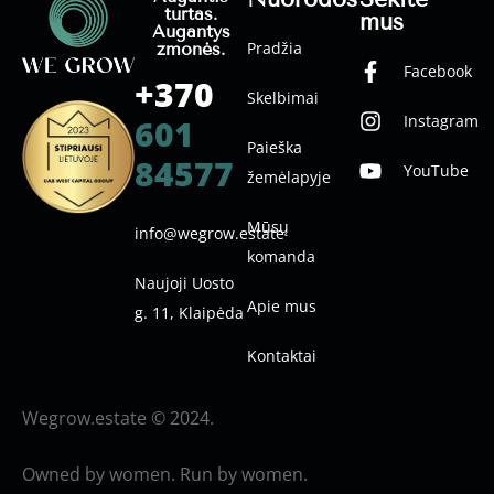
turtas.
mus
Augantys
Pradžia
žmonės.
Facebook
+370
Skelbimai
Instagram
601
Paieška
84577
YouTube
žemėlapyje
Mūsų
info@wegrow.estate
komanda
Naujoji Uosto
Apie mus
g. 11, Klaipėda
Kontaktai
Wegrow.estate © 2024.
Owned by women. Run by women.