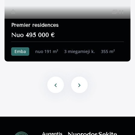
11
Premier residences
Nuo 495 000 €
Emba
nuo 191 m²
3 miegamieji k.
355 m²
Nuorodos
Sekite
Augantis