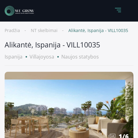
Pradžia
NT skelbimai
Alikantė, Ispanija - VILL10035
Alikantė, Ispanija - VILL10035
Ispanija
Villajoyosa
Naujos statybos
1
/
6