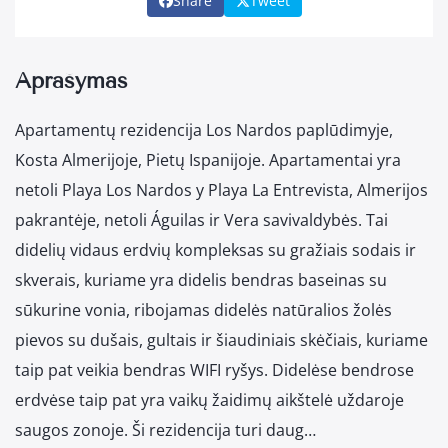
Share
Tweet
Aprašymas
Apartamentų rezidencija Los Nardos paplūdimyje,
Kosta Almerijoje, Pietų Ispanijoje. Apartamentai yra
netoli Playa Los Nardos y Playa La Entrevista, Almerijos
pakrantėje, netoli Águilas ir Vera savivaldybės. Tai
didelių vidaus erdvių kompleksas su gražiais sodais ir
skverais, kuriame yra didelis bendras baseinas su
sūkurine vonia, ribojamas didelės natūralios žolės
pievos su dušais, gultais ir šiaudiniais skėčiais, kuriame
taip pat veikia bendras WIFI ryšys. Didelėse bendrose
erdvėse taip pat yra vaikų žaidimų aikštelė uždaroje
saugos zonoje. Ši rezidencija turi daug…