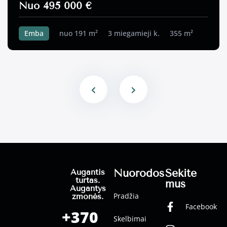
Nuo 495 000 €
Emba
nuo 191 m²
3 miegamieji k.
355 m²
Nuorodos
Sekite
Augantis
turtas.
mus
Augantys
Pradžia
žmonės.
Facebook
+370
Skelbimai