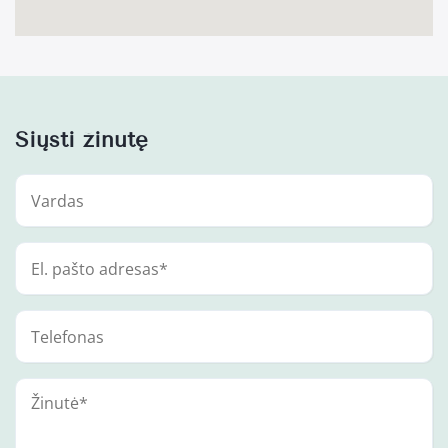
Siųsti žinutę