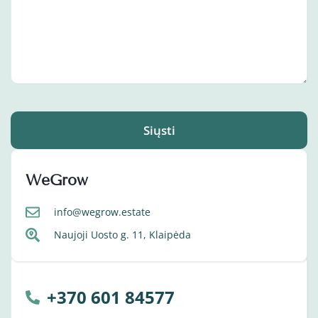
Siųsti
WeGrow
info@wegrow.estate
Naujoji Uosto g. 11, Klaipėda
+370 601 84577