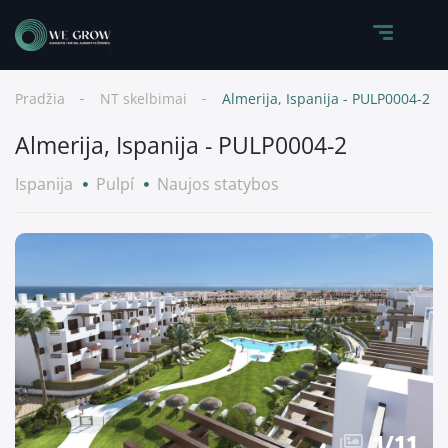
Pradžia
NT skelbimai
Almerija, Ispanija - PULP0004-2
Almerija, Ispanija - PULP0004-2
Ispanija
Pulpí
Naujos statybos
1
/
11