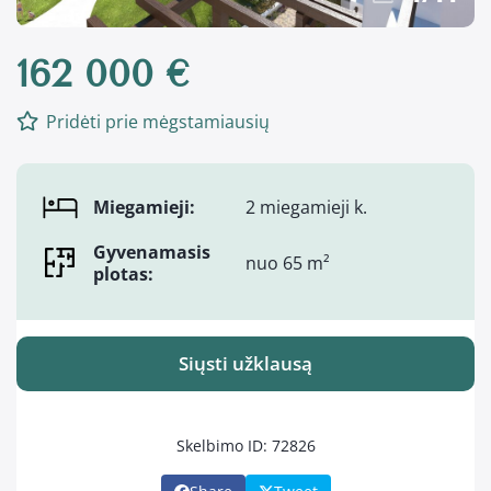
162 000 €
Pridėti prie mėgstamiausių
Miegamieji:
2 miegamieji k.
Gyvenamasis
nuo 65 m²
plotas:
Siųsti užklausą
Skelbimo ID: 72826