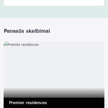
Panašūs skelbimai
11
Premier residences