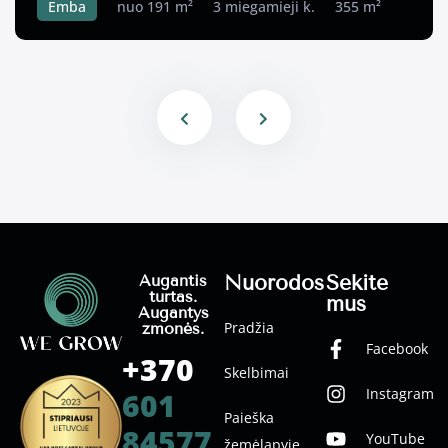
Emba
nuo 191 m²
3 miegamieji k.
355 m²
Nuorodos
Sekite
Augantis
turtas.
mus
Augantys
Pradžia
žmonės.
Facebook
+370
Skelbimai
Instagram
601
Paieška
84577
YouTube
žemėlapyje