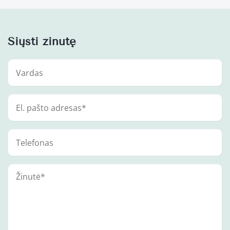
Siųsti žinutę