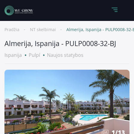
Pradžia
NT skelbimai
Almerija, Ispanija - PULP0008-32-
Almerija, Ispanija - PULP0008-32-BJ
Ispanija
Pulpí
Naujos statybos
1
/
13