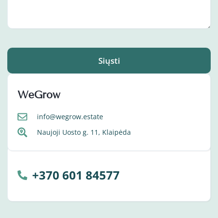
Siųsti
WeGrow
info@wegrow.estate
Naujoji Uosto g. 11, Klaipėda
+370 601 84577