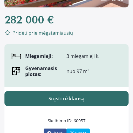
282 000 €
Pridėti prie mėgstamiausių
Miegamieji:
3 miegamieji k.
Gyvenamasis
nuo 97 m²
plotas:
Siųsti užklausą
Skelbimo ID: 60957