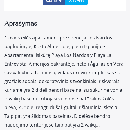
Share
Tweet
Aprašymas
1-osios eilės apartamentų rezidencija Los Nardos
paplūdimyje, Kosta Almerijoje, pietų Ispanijoje.
Apartamentai įsikūrę Playa Los Nardos y Playa La
Entrevista, Almerijos pakrantėje, netoli Águilas en Vera
savivaldybės. Tai didelių vidaus erdvių kompleksas su
gražiais sodais, dekoratyviniais tvenkiniais ir skverais,
kuriame yra 2 dideli bendri baseinai su sūkurine vonia
ir vaikų baseinu, ribojasi su didele natūralios žolės
pieva, kurioje įrengti dušai, gultai ir šiaudiniai skėčiai.
Taip pat yra šildomas baseinas. Didelėse bendro
naudojimo teritorijose taip pat yra 2 vaikų…