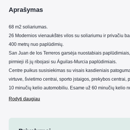
Aprašymas
68 m2 soliariumas.
26 Modernios vienaukštės vilos su soliariumu ir privačiu b
400 metrų nuo paplūdimių.
San Juan de los Terreros garsėja nuostabiais paplūdimiais
pirmieji iš jų ribojasi su Águilas-Murcia paplūdimiais.
Centre puikus susisiekimas su visais kasdieniais patogumais,
virtuve, švietimo centrai, sporto įstaigos, prekybos centrai
10 minučių kelio automobiliu. Esame už 60 minučių kelio
Rodyti daugiau