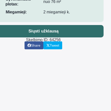
nuo 76 m²
plotas:
Miegamieji:
2 miegamieji k.
Siųsti užklausą
Skelbimo ID: 64256
Share
Tweet