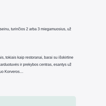
aseinu, turinčios 2 arba 3 miegamuosius, už
,
 tokiais kaip restoranai, barai su išskirtine
, parduotuvės ir prekybos centras, esantys už
 nuo Korveros…