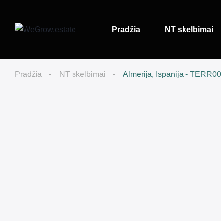
Pradžia
NT skelbimai
Pradžia
NT skelbimai
Almerija, Ispanija - TERR0