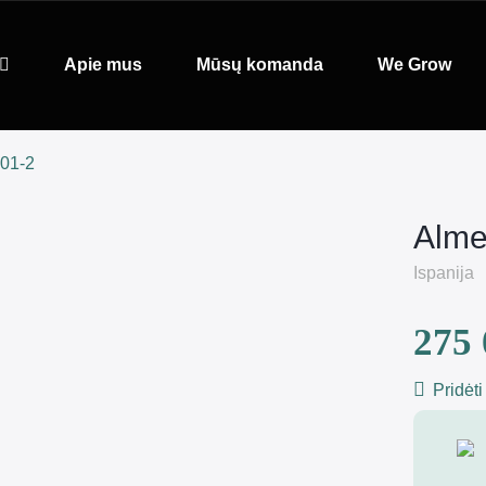
Apie mus
Mūsų komanda
We Grow
001-2
Alme
Ispanija
275 
Pridėti