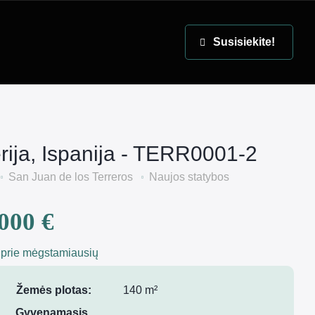
EN
Susisiekite!
rija, Ispanija - TERR0001-2
San Juan de los Terreros
Naujos statybos
000 €
 prie mėgstamiausių
Žemės plotas:
140 m²
Gyvenamasis