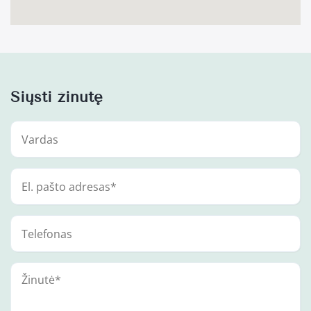
Siųsti žinutę