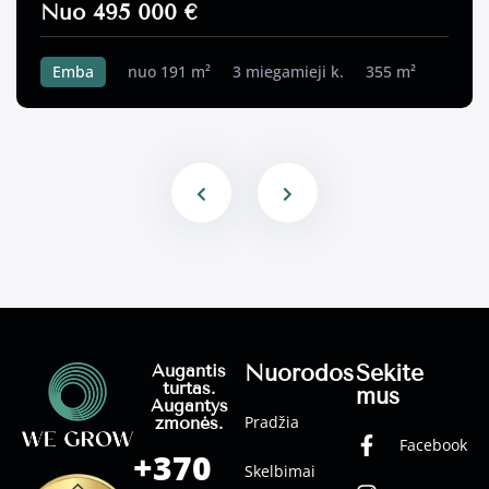
Nuo 495 000 €
Emba
nuo 191 m²
3 miegamieji k.
355 m²
Nuorodos
Sekite
Augantis
turtas.
mus
Augantys
Pradžia
žmonės.
Facebook
+370
Skelbimai