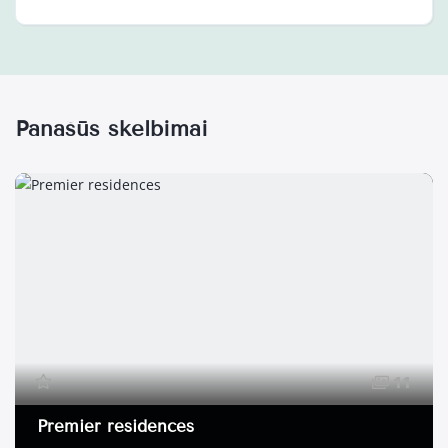
Panašūs skelbimai
11
Premier residences