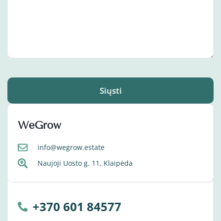
Siųsti
WeGrow
info@wegrow.estate
Naujoji Uosto g. 11, Klaipėda
+370 601 84577