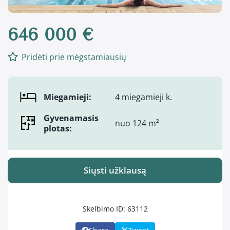
646 000 €
Pridėti prie mėgstamiausių
Miegamieji:
4 miegamieji k.
Gyvenamasis
nuo 124 m²
plotas:
Siųsti užklausą
Skelbimo ID: 63112