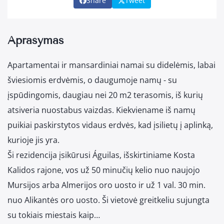
Share
Tweet
Aprašymas
Apartamentai ir mansardiniai namai su didelėmis, labai
šviesiomis erdvėmis, o daugumoje namų - su
įspūdingomis, daugiau nei 20 m2 terasomis, iš kurių
atsiveria nuostabus vaizdas. Kiekviename iš namų
puikiai paskirstytos vidaus erdvės, kad įsilietų į aplinką,
kurioje jis yra.
Ši rezidencija įsikūrusi Águilas, išskirtiniame Kosta
Kalidos rajone, vos už 50 minučių kelio nuo naujojo
Mursijos arba Almerijos oro uosto ir už 1 val. 30 min.
nuo Alikantės oro uosto. Ši vietovė greitkeliu sujungta
su tokiais miestais kaip…