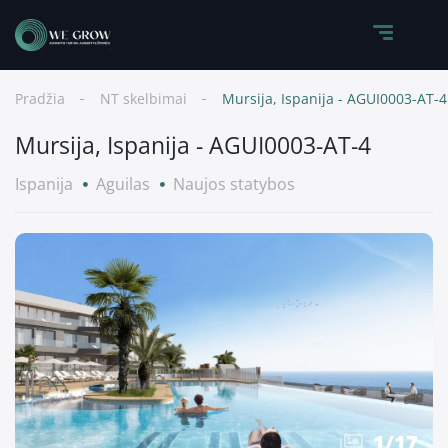
Pradžia
NT skelbimai
Mursija, Ispanija - AGUI0003-AT-4
Mursija, Ispanija - AGUI0003-AT-4
Ispanija
Aguilas
Naujos statybos
1
/
17