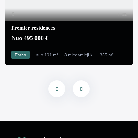
11
Premier residences
Nuo 495 000 €
Emba
nuo 191 m²
3 miegamieji k.
355 m²