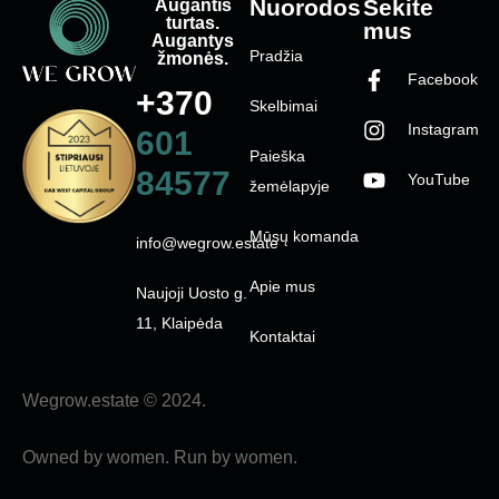
Augantis
Nuorodos
Sekite
turtas.
mus
Augantys
Pradžia
žmonės.
Facebook
+370
Skelbimai
Instagram
601
Paieška
84577
YouTube
žemėlapyje
Mūsų komanda
info@wegrow.estate
Apie mus
Naujoji Uosto g.
11, Klaipėda
Kontaktai
Wegrow.estate © 2024.
Owned by women. Run by women.