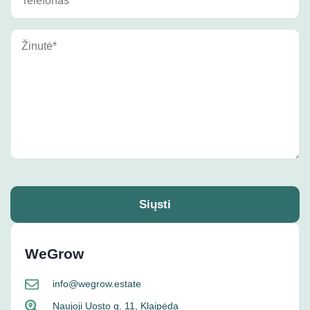
Siųsti
WeGrow
info@wegrow.estate
Naujoji Uosto g. 11, Klaipėda