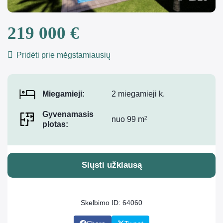
219 000 €
Pridėti prie mėgstamiausių
Miegamieji:
2 miegamieji k.
Gyvenamasis
nuo 99 m²
plotas:
Siųsti užklausą
Skelbimo ID: 64060