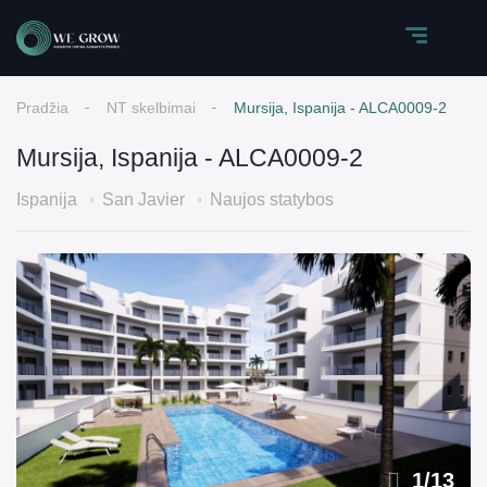
Pradžia
NT skelbimai
Mursija, Ispanija - ALCA0009-2
Mursija, Ispanija - ALCA0009-2
Ispanija
San Javier
Naujos statybos
1
/
13