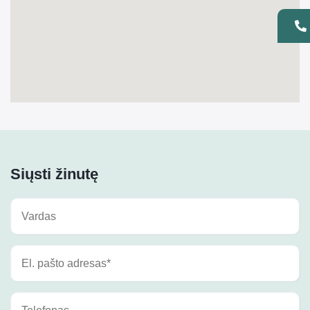
Siųsti žinutę