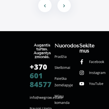
Nuorodos
Sekite
Augantis
turtas.
mus
Augantys
Pradžia
žmonės.
Facebook
+370
Skelbimai
Instagram
601
Paieška
84577
YouTube
žemėlapyje
Mūsų
info@wegrow.estate
komanda
Naujoji Uosto