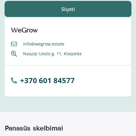
Siųsti
WeGrow
info@wegrow.estate
Naujoji Uosto g. 11, Klaipėda
+370 601 84577
Panašūs skelbimai