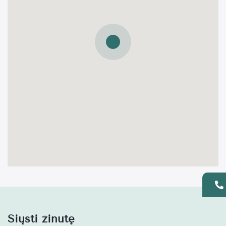
Siųsti žinutę