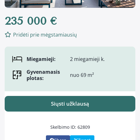
235 000 €
Pridėti prie mėgstamiausių
Miegamieji:
2 miegamieji k.
Gyvenamasis
nuo 69 m²
plotas:
Siųsti užklausą
Skelbimo ID: 62809