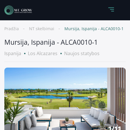
Pradžia
NT skelbimai
Mursija, Ispanija - ALCA0010-1
Mursija, Ispanija - ALCA0010-1
Ispanija
Los Alcazares
Naujos statybos
1
/
11