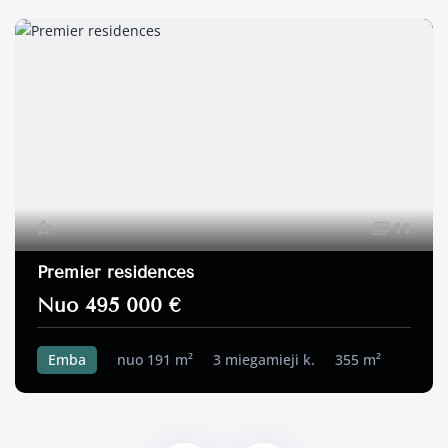
11
Premier residences
Nuo 495 000 €
Emba
nuo 191 m²
3 miegamieji k.
355 m²