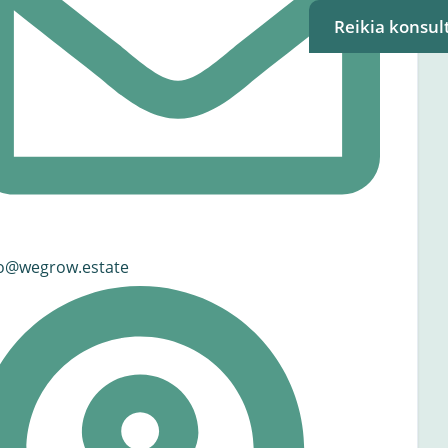
Reikia konsult
fo@wegrow.estate