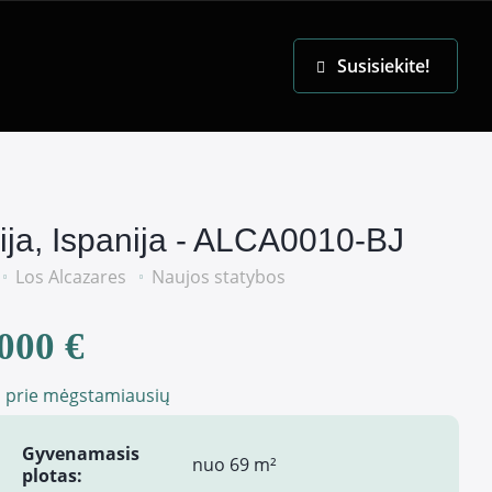
EN
Susisiekite!
ija, Ispanija - ALCA0010-BJ
Los Alcazares
Naujos statybos
000 €
i prie mėgstamiausių
Gyvenamasis
nuo 69 m²
plotas: