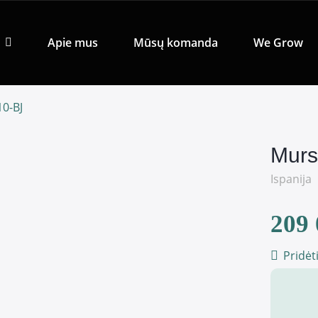
Apie mus
Mūsų komanda
We Grow
10-BJ
Murs
Ispanija
209 
Pridėt