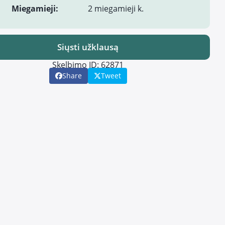
Miegamieji:
2 miegamieji k.
Siųsti užklausą
Skelbimo ID: 62871
Share
Tweet