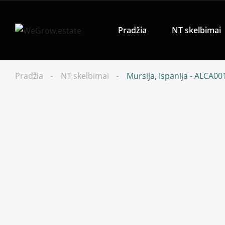
Pradžia
NT skelbimai
Pradžia
NT skelbimai
Mursija, Ispanija - ALCA00