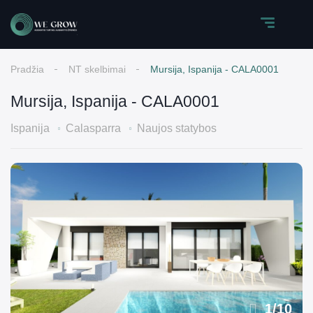
Pradžia
NT skelbimai
Mursija, Ispanija - CALA0001
Mursija, Ispanija - CALA0001
Ispanija
Calasparra
Naujos statybos
1
/
10