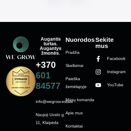
Augantis
Nuorodos
Sekite
turtas.
mus
Augantys
Pradžia
žmonės.
Facebook
+370
Skelbimai
Instagram
601
Paieška
84577
YouTube
žemėlapyje
Mūsų komanda
info@wegrow.estate
Apie mus
Naujoji Uosto g.
11, Klaipėda
Kontaktai