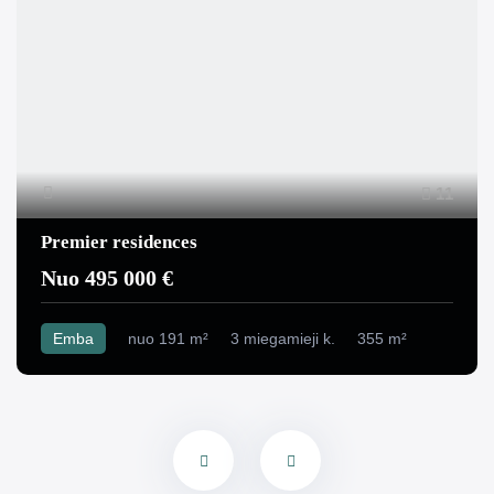
11
Premier residences
Nuo 495 000 €
Emba
nuo 191 m²
3 miegamieji k.
355 m²