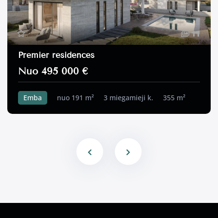
11
Premier residences
Nuo 495 000 €
Emba
nuo 191 m²
3 miegamieji k.
355 m²