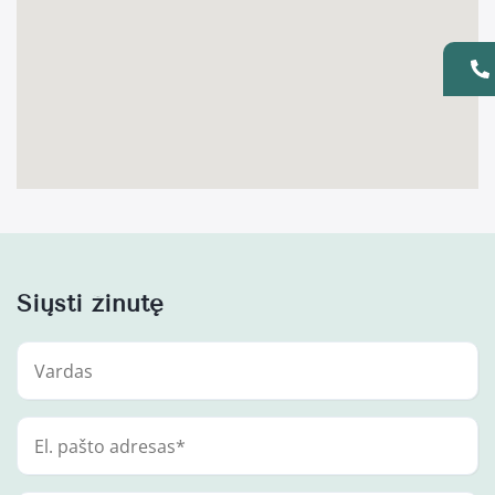
Siųsti žinutę