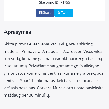
Skelbimo ID: 71755
Share
Tweet
Aprašymas
Skirta pirmos eilės vienaukščių vilų, yra 3 skirtingi
modeliai: Primavera, Amapola ir Atardecer. Visos vilos
turi sodą, kuriame galima pasirinktinai įrengti baseiną
ir soliariumą. Privačiame saugomame golfo aikštyne
yra privatus komercinis centras, kuriame yra prekybos
centras „Spar”, bankomatas, keli barai, restoranai ir
viešasis baseinas. Corvera-Murcia oro uostą pasieksite
maždaug per 30 minučių.