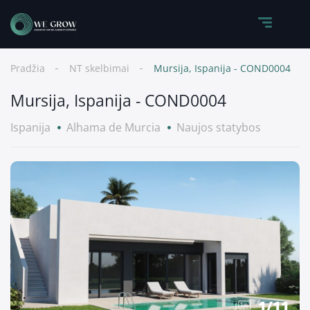
Pradžia
NT skelbimai
Mursija, Ispanija - COND0004
Mursija, Ispanija - COND0004
Ispanija
Alhama de Murcia
Naujos statybos
1
/
11