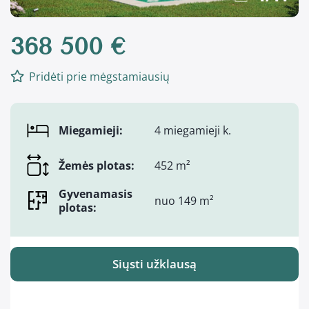
368 500 €
Pridėti prie mėgstamiausių
Miegamieji:
4 miegamieji k.
Žemės plotas:
452 m²
Gyvenamasis
nuo 149 m²
plotas:
Siųsti užklausą