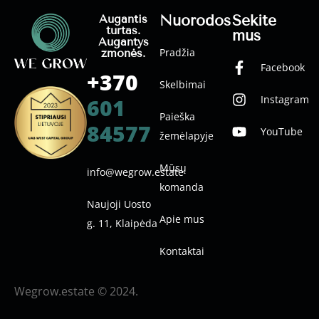
Nuorodos
Sekite
Augantis
turtas.
mus
Augantys
Pradžia
žmonės.
Facebook
+370
Skelbimai
Instagram
601
Paieška
84577
YouTube
žemėlapyje
Mūsų
info@wegrow.estate
komanda
Naujoji Uosto
Apie mus
g. 11, Klaipėda
Kontaktai
Wegrow.estate © 2024.