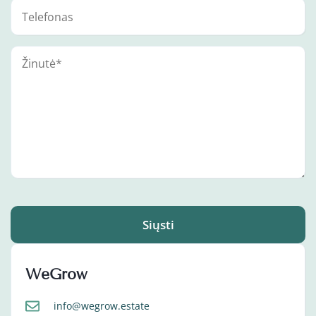
Siųsti
WeGrow
info@wegrow.estate