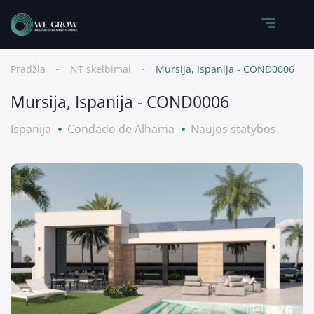
Pradžia
NT skelbimai
Mursija, Ispanija - COND0006
Mursija, Ispanija - COND0006
Ispanija
Condado de Alhama
Naujos statybos
1
/
6