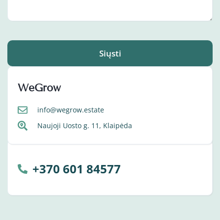
Siųsti
WeGrow
info@wegrow.estate
Naujoji Uosto g. 11, Klaipėda
+370 601 84577