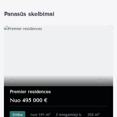
Panašūs skelbimai
11
Premier residences
Nuo 495 000 €
Emba
nuo 191 m²
3 miegamieji k.
355 m²