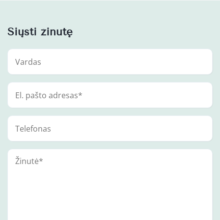
Siųsti žinutę