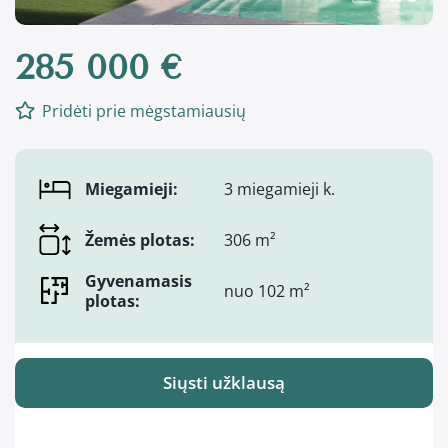
285 000 €
Pridėti prie mėgstamiausių
Miegamieji:
3 miegamieji k.
Žemės plotas:
306 m²
Gyvenamasis
nuo 102 m²
plotas:
Siųsti užklausą