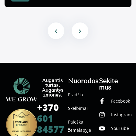
Nuorodos
Sekite
Augantis
turtas.
mus
Augantys
Pradžia
žmonės.
Facebook
+370
Skelbimai
Instagram
601
Paieška
84577
YouTube
žemėlapyje