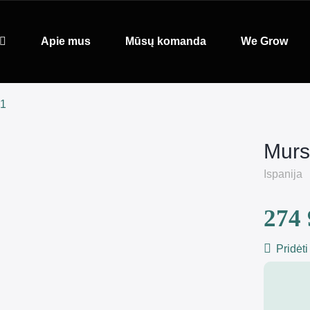
Apie mus
Mūsų komanda
We Grow
01
Murs
Ispanija
274 
Pridėti