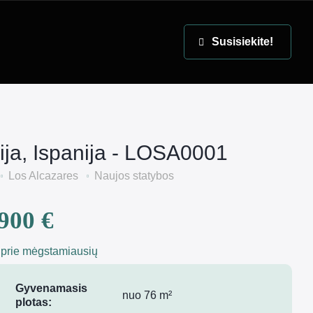
EN
Susisiekite!
ija, Ispanija - LOSA0001
Los Alcazares
Naujos statybos
900 €
 prie mėgstamiausių
Gyvenamasis
nuo 76 m²
plotas: