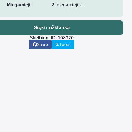
Miegamieji:
2 miegamieji k.
Siųsti užklausą
Skelbimo ID: 108320
Share
Tweet