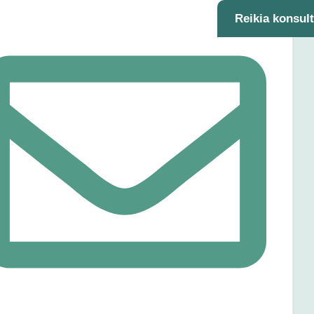
Reikia konsul