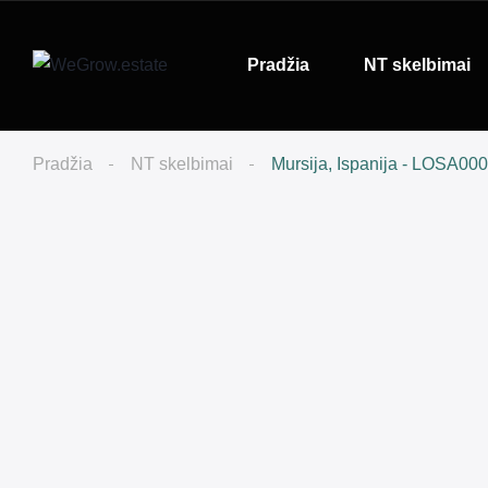
Pradžia
NT skelbimai
Pradžia
NT skelbimai
Mursija, Ispanija - LOSA00