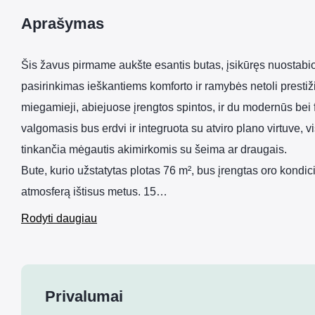
Aprašymas
Šis žavus pirmame aukšte esantis butas, įsikūręs nuostabio
pasirinkimas ieškantiems komforto ir ramybės netoli presti
miegamieji, abiejuose įrengtos spintos, ir du modernūs bei
valgomasis bus erdvi ir integruota su atviro plano virtuve, vi
tinkančia mėgautis akimirkomis su šeima ar draugais.
Bute, kurio užstatytas plotas 76 m², bus įrengtas oro kondici
atmosferą ištisus metus. 15…
Rodyti daugiau
Privalumai