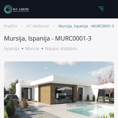
Pradžia
NT skelbimai
Mursija, Ispanija - MURC0001-3
Mursija, Ispanija - MURC0001-3
Ispanija
Murcia
Naujos statybos
1
/
10