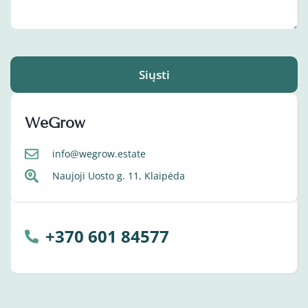
Siųsti
WeGrow
info@wegrow.estate
Naujoji Uosto g. 11, Klaipėda
+370 601 84577