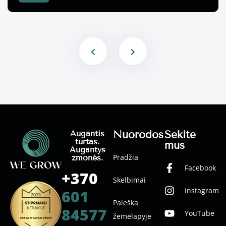
Nuorodos
Sekite
Augantis
turtas.
mus
Augantys
Pradžia
žmonės.
Facebook
+370
Skelbimai
Instagram
601
Paieška
84577
YouTube
žemėlapyje