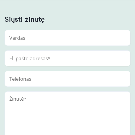
Siųsti žinutę