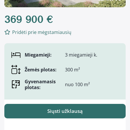
369 900 €
Pridėti prie mėgstamiausių
Miegamieji:
3 miegamieji k.
Žemės plotas:
300 m²
Gyvenamasis
nuo 100 m²
plotas:
Siųsti užklausą