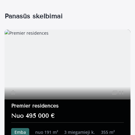
Panašūs skelbimai
11
Premier residences
Nuo 495 000 €
Emba
nuo 191 m²
3 miegamieji k.
355 m²