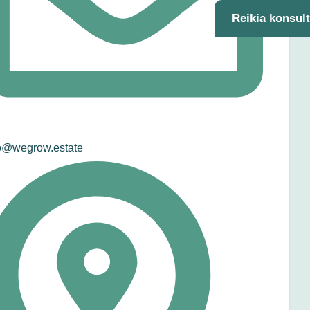
Reikia konsul
o@wegrow.estate