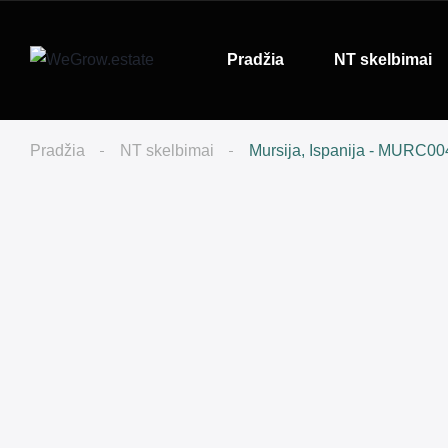
Pradžia
NT skelbimai
Pradžia
NT skelbimai
Mursija, Ispanija - MURC00