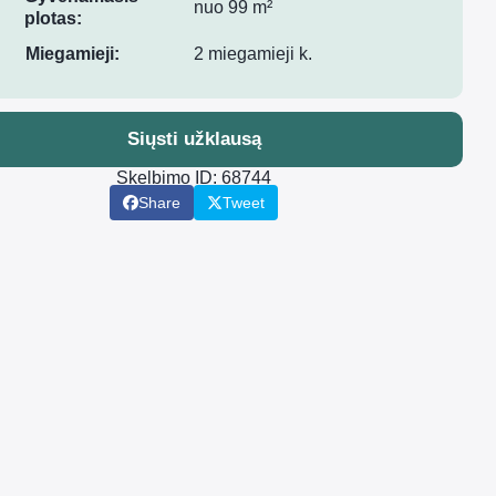
nuo 99 m²
plotas:
Miegamieji:
2 miegamieji k.
Siųsti užklausą
Skelbimo ID: 68744
Share
Tweet