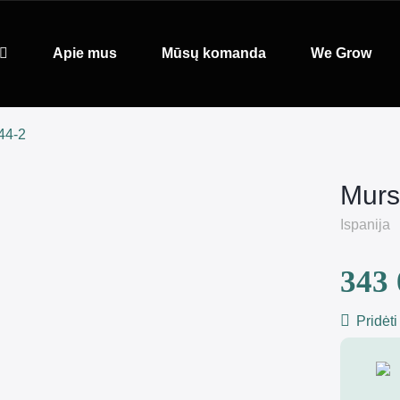
Apie mus
Mūsų komanda
We Grow
44-2
Murs
Ispanija
343 
Pridėti