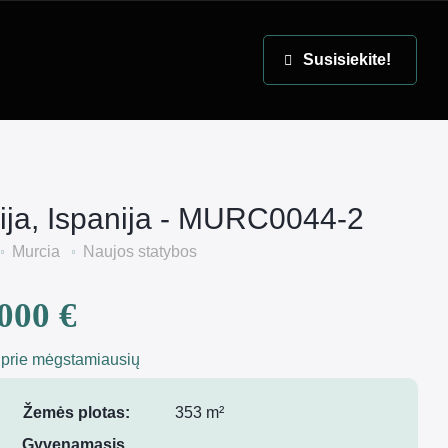
EN
Susisiekite!
ija, Ispanija - MURC0044-2
Murcia
Naujos statybos
000 €
 prie mėgstamiausių
Žemės plotas:
353 m²
Gyvenamasis