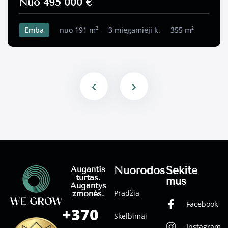
Nuo 495 000 €
Emba
nuo 191 m²
3 miegamieji k.
355 m²
Nuorodos
Sekite
Augantis
turtas.
mus
Augantys
Pradžia
žmonės.
Facebook
+370
Skelbimai
Instagram