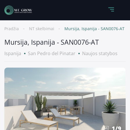
Pradžia
NT skelbimai
Mursija, Ispanija - SAN0076-AT
Mursija, Ispanija - SAN0076-AT
Ispanija
San Pedro del Pinatar
Naujos statybos
1
/
9