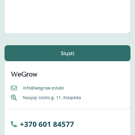
Siųsti
WeGrow
info@wegrow.estate
Naujoji Uosto g. 11, Klaipėda
+370 601 84577