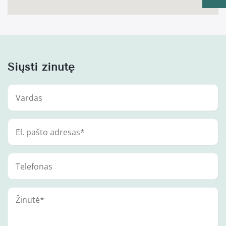
Siųsti žinutę