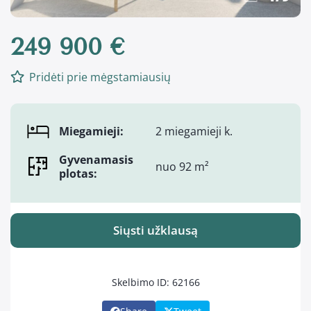
249 900 €
Pridėti prie mėgstamiausių
Miegamieji:
2 miegamieji k.
Gyvenamasis
nuo 92 m²
plotas:
Siųsti užklausą
Skelbimo ID: 62166