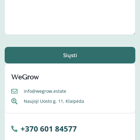
Siųsti
WeGrow
info@wegrow.estate
Naujoji Uosto g. 11, Klaipėda
+370 601 84577