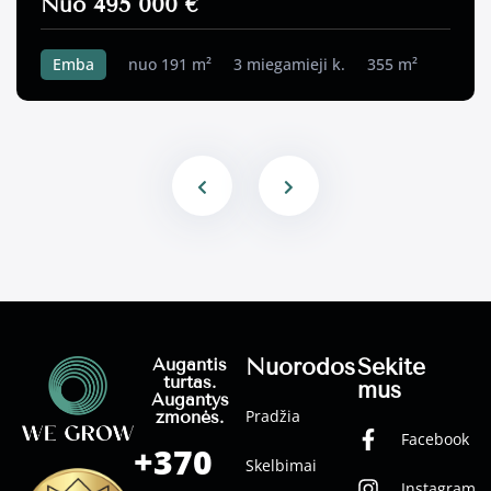
Nuo 495 000 €
Emba
nuo 191 m²
3 miegamieji k.
355 m²
Nuorodos
Sekite
Augantis
turtas.
mus
Augantys
Pradžia
žmonės.
Facebook
+370
Skelbimai
Instagram