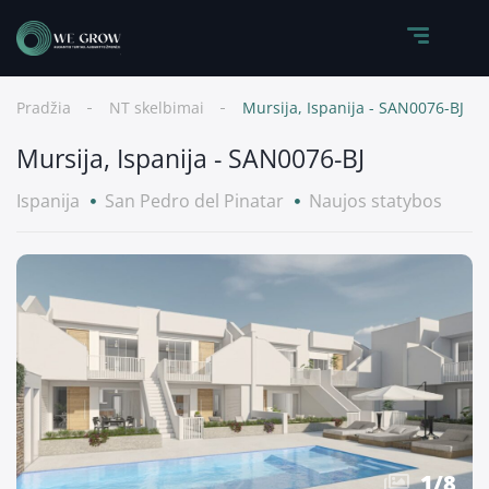
Pradžia
NT skelbimai
Mursija, Ispanija - SAN0076-BJ
Mursija, Ispanija - SAN0076-BJ
Ispanija
San Pedro del Pinatar
Naujos statybos
1
/
8