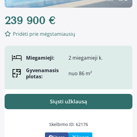
239 900 €
Pridėti prie mėgstamiausių
Miegamieji:
2 miegamieji k.
Gyvenamasis
nuo 86 m²
plotas:
Siųsti užklausą
Skelbimo ID: 62176