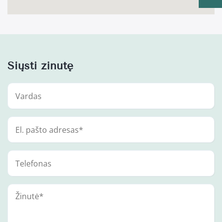
Siųsti žinutę