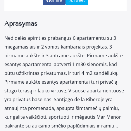
Share
Tweet
Aprašymas
Nedidelės apimties prabangus 6 apartamentų su 3
miegamaisiais ir 2 vonios kambariais projektas. 3
pirmame aukšte ir 3 antrame aukšte. Pirmame aukšte
esantys apartamentai aptverti 1 m80 sienomis, kad
būtų užtikrintas privatumas, ir turi 4 m2 sandėliuką.
Pirmame aukšte esantys apartamentai turi privačią
stogo terasą ir lauko virtuvę. Visuose apartamentuose
yra privatus baseinas. Santjago de la Riberoje yra
atnaujinta promenada, apsupta šimtamečių palmių,
kur galite vaikščioti, sportuoti ir mėgautis Mar Menor
pakrante su auksinio smėlio paplūdimiais ir ramiu…