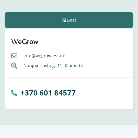
Siųsti
WeGrow
info@wegrow.estate
Naujoji Uosto g. 11, Klaipėda
+370 601 84577