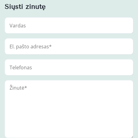
Siųsti žinutę