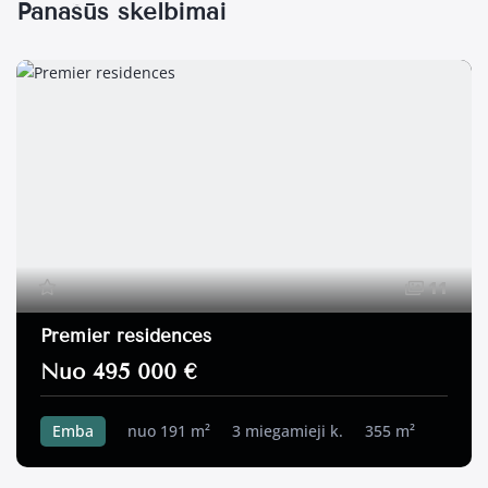
Panašūs skelbimai
11
Premier residences
Nuo 495 000 €
Emba
nuo 191 m²
3 miegamieji k.
355 m²