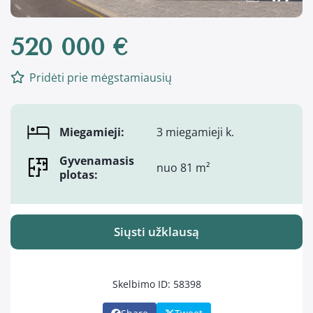
520 000 €
Pridėti prie mėgstamiausių
Miegamieji:
3 miegamieji k.
Gyvenamasis
nuo 81 m²
plotas:
Siųsti užklausą
Skelbimo ID: 58398