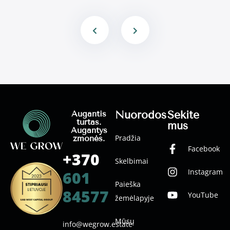
Nuorodos
Sekite
Augantis
turtas.
mus
Augantys
Pradžia
žmonės.
Facebook
+370
Skelbimai
Instagram
601
Paieška
84577
YouTube
žemėlapyje
Mūsų
info@wegrow.estate