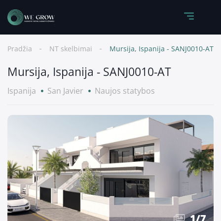
Pradžia
NT skelbimai
Mursija, Ispanija - SANJ0010-AT
Mursija, Ispanija - SANJ0010-AT
Ispanija
San Javier
Naujos statybos
1
/
7