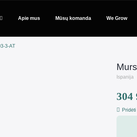
Apie mus
Mūsų komanda
We Grow
03-3-AT
Murs
Ispanija
304 
Pridėti