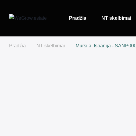
Pradžia
NT skelbimai
Pradžia
NT skelbimai
Mursija, Ispanija - SANP00