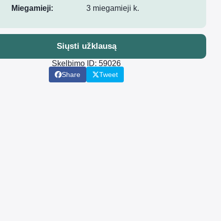
Miegamieji:
3 miegamieji k.
Siųsti užklausą
Skelbimo ID: 59026
Share
Tweet