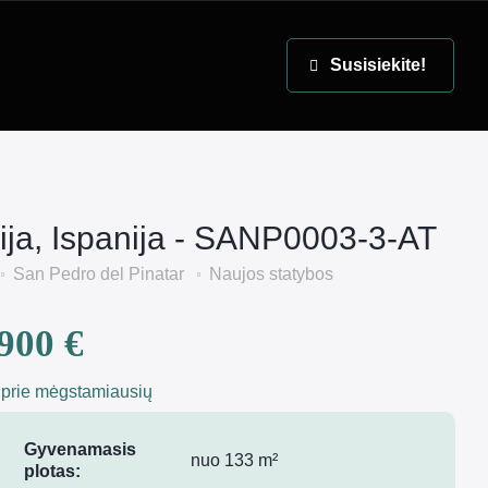
EN
Susisiekite!
ija, Ispanija - SANP0003-3-AT
San Pedro del Pinatar
Naujos statybos
900 €
 prie mėgstamiausių
Gyvenamasis
nuo 133 m²
plotas: