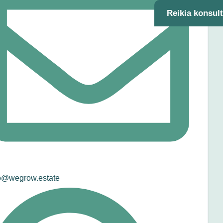
Reikia konsul
o@wegrow.estate