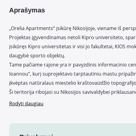
Aprašymas
„Orelia Apartments“ įsikūrę Nikosijoje, viename iš persp
Projektas įgyvendinamas netoli Kipro universiteto, spa
įsikūręs Kipro universitetas ir visi jo fakultetai, KIOS mo
daugybė sporto objektų.
Tame pačiame rajone yra ir pavyzdinis informacinio cent
Ioannou“, kurį suprojektavo tarptautiniu mastu pripaži
įkvėptas natūralaus miestelio kraštovaizdžio topografijo
Ši teritorija ribojasi su Nikosijos savivaldybei priklaus
Rodyti daugiau