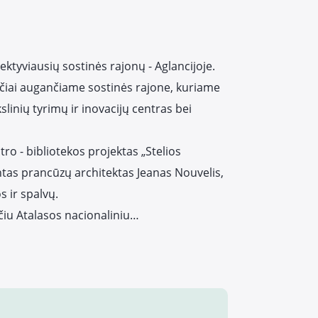
ektyviausių sostinės rajonų - Aglancijoje.
rčiai augančiame sostinės rajone, kuriame
kslinių tyrimų ir inovacijų centras bei
ro - bibliotekos projektas „Stelios
ntas prancūzų architektas Jeanas Nouvelis,
s ir spalvų.
ančiu Atalasos nacionaliniu…