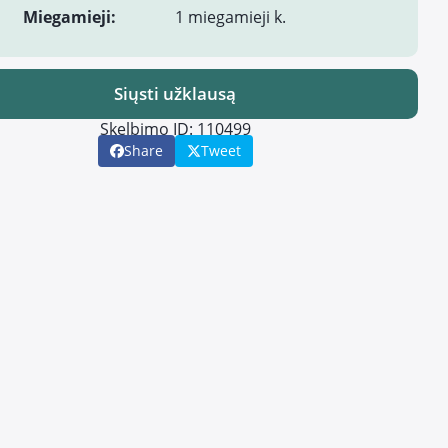
Miegamieji:
1 miegamieji k.
Siųsti užklausą
Skelbimo ID: 110499
Share
Tweet