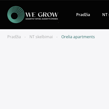
Pradžia
NT 
Pradžia
NT skelbimai
Orelia apartments