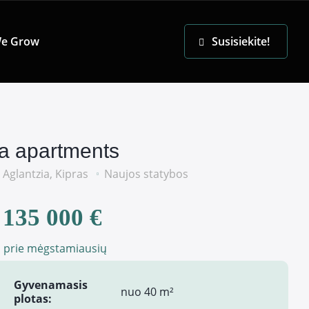
EN
e Grow
Susisiekite!
ia apartments
Aglantzia, Kipras
Naujos statybos
135 000 €
i prie mėgstamiausių
Gyvenamasis
nuo 40 m²
plotas: