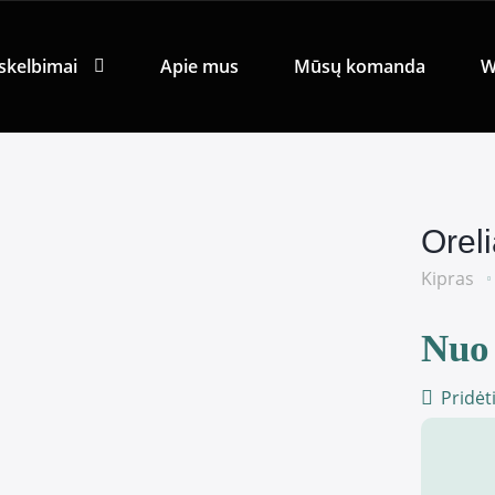
skelbimai
Apie mus
Mūsų komanda
W
Orel
Kipras
Nuo 
Pridėt